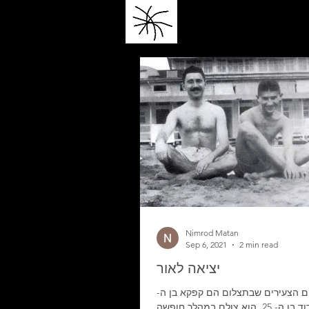
Nimrod Matan
Sep 6, 2021
2 min read
יציאה לאור
ם הצעירים שבתצלום הם קפקא בן ה-
26 וברוד בן ה- 25. הוא צולם במהלך חופשה