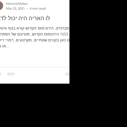
Nimrod Matan
Mar 23, 2021
4 min read
לו האריה היה יכול לד
רמברנדט, הירונימוס הקדוש קורא בנוף איטל
1653 הירנומוס הקדוש, פטרונם של הספרנ
נחרט כאן בקווים שטחיים, מקרטעים, דמויי רי
או כתב...