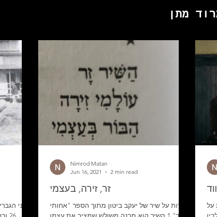
רוד מתן
Nimrod Matan
Jun 16, 2021
2 min read
וד
זר, זירה, בעצמי
Once Upon a  של
הערות על שיר של יעקב ביטון מתוך הספר "אחותי
שני הגברי
בין
בזהר" 1 השיר הוא מבנה משולש שמציב את עצמו