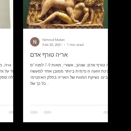
Nimrod Matan
Feb 20, 2021
1 min read
אריה טורף אדם
אריה טורף אדם, שנהב, אשורי, מאות 7-9 לפנה"ס
סצינת זוועה זו נדמית ביותר ממובן אחד למעשה
אהבים: נשיקת המוות של האריה בחלק האינטימי
פעולה ספק 
כל כך של...