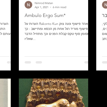
Nimrod Matan
Apr 1, 2021
6 min read
בר
Ambulo Ergo Sum*
קי,
הערות על Rakonto Kun של אהד פישוף ונעה צוק
הערות 
ים,
1 פישוף מוריד רגל אחת מן הכסא ומתיישב - כך
התצל
שום
מסומן סוף טקס קבלת הפנים וכך מתחיל הדבר
בצניעותם ל
שאליו...