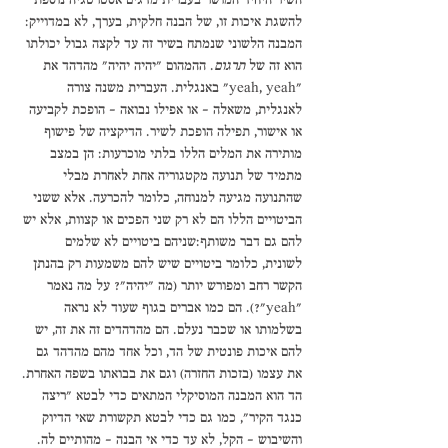
השיר היחיד המושר בעברית מדגים אסטרטגיה נוספת 
להשגת איכות זו, של הבנה חלקית, בערך, לא במדוייק: 
המבנה הלשוני שנמתח בשיר זה עד לקצה גבול יכולתו 
הוא זה של 
תרגום
. ההמהום "יהיה יהיה" מהדהד את 
"yeah, yeah" באנגלית. העברית משנה צורה 
לאנגלית, משאלה – או אפילו נבואה – הופכת לקביעה 
או אישור, תפילה הופכת לשיר. הדיקציה של פישוף 
מותירה את המלים הללו בלתי מוכרעות: הן במצב 
מתמיד של תנועה מקטגוריה אחת לאחרת מבלי 
שהתנועה מגיעה למנוחה, כלומר להכרעה. אלא ששני 
הביטויים הללו הם לא רק שני הפכים או קצוות, אלא יש 
להם גם דבר משותף:שניהם ביטויים לא שלמים 
לשונית, כלומר ביטויים שיש להם משמעות רק בהנתן 
הקשר רחב ומפורש יותר (מה "יהיה"? על מה נאמר 
"yeah"?). הם כמו אברים בגוף שעוד לא נראה 
בשלמותו או שכבר נעלם. הם מהדהדים זה את זה, יש 
להם איכות פונטית של הד, וכל אחד מהם מהדהד גם 
את עצמו (בזכות החזרה) וגם את בבואתו בשפה האחרת. 
הד הוא המבנה המוסיקלי המתאים כדי לבטא "ריצה 
כנגד הקיר", כמו גם כדי לבטא תקשורת שאי הדיוק 
והשיבוש – הקל, לא עד כדי אי הבנה - מהותיים לה. 