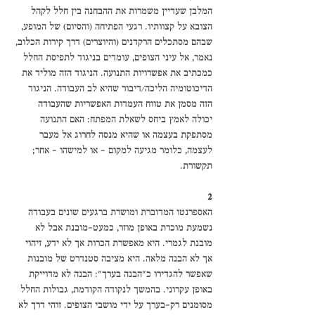
המלבן שעדיין משמרות את ההבחנה בין חלל לקהל 
הצובא על קצוותיו. רגעי הפתיחה (והסיום) של המופע, 
שבהם מסתכלים הרקדנים (והיוצרים) דרך קירות הכלוב, 
נאמר, אל עיני הצופים, עומדים בניגוד לתפיסת החלל 
כמכתיב את אפשרויות התנועה. הניגוד הזה מוליד את 
הדיכוטומיה הליכה/דיבור שהיא לב העבודה. הניגוד 
הזה מסמן את טווח העמדות האפשריות שהעבודה 
יכולה לאמץ ביחס לשאלת המפתח: האם התנועה 
מסתפקת בעצמה או שהיא מנסה לחרוג אל מעבר 
לעצמה, כלומר מגיעה למקום – או למישהו – אחר; 
תקשורת. 
2
האספרנטו המדוברת ומושרת ברגעים שונים בעבודה 
נשמעת מוכרת באופן מוזר, כמעט-מובנת אבל לא 
מובנת לגמרי. היא מאפשרת הכרות אך לא ידע, זיהוי 
אך לא הבנה מלאה. היא מציבה סטנדרט של מובנות 
שאפשר להגדירו כ"הבנה בערך": הבנה לא מדוייקת 
באופן עקרוני. בהמשך לנקודה הקודמת, גבולות החלל 
מסומנים רק-בערך על ידי מושבי הצופים. זוהי דרך לא 