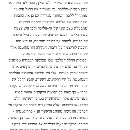
על הכסא הוא זה שעדיין-לא-הולך, כבר-לא-הולך, או 
מנוע-זמנית-מללכת. מי שמוריד את הרגל הוא מי 
שמתחיל ללכת. המחווה מגדירה אם כן את העבודה 
כולה כסוג של הליכה. העבודה נפתחת במחווה 
שמבטלת מצב זמני של אי-הליכה ולכן היא עצמה 
בגדר הליכה. אפשר לחשוב על העבודה כעל וריאציה 
על הליכה, לפחות עד נקודה מסוימת, אז היא היא 
הופכת לוריאציה על דיבור. הנקודה הזו מסומנת אולי 
על ידי הרגע שבו פישוף שר בפעם הראשונה. 
 גבולות החלל המלבני שבו מבוצעת העבודה מסומנים 
על ידי בני אדם - הצופים, היוצרים - המקיפים אותו 
לאורך ארבע פאותיו. אלו הם גבולות אפשרות ההליכה 
הממומשת על ידי הרקדנים. ראשית, קובע החלל את 
מרכז תשומת הלב - פשוטו כמשמעו: לחלל יש נקודת 
מרכז - כך שאת כל תנועות הרקדנים אפשר לסווג 
לשני סוגים: אלה המתרחשות במרכז (תשומת הלב, 
החלל) או בקרבתו ואלה המיועדות לקרב את הרקדן אל 
המרכז. התנועות מהסוג הראשון הן - פרדיגמטית - 
תנועות מחול, בעוד שהתנועות מהסוג השני הן תנועות 
הליכה. 
הרקדנים נעים בהליכה אל המרכז כדי לרקוד 