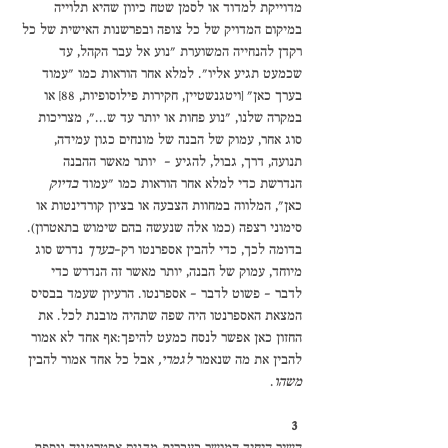
מדוייקת למדוד או לסמן שטח כיוון שהיא תלוייה 
במיקום המדויק של כל צופה ובפרשנות האישית של כל 
רקדן להנחייה המשוערת "נוע אל עבר הקהל, עד 
שכמעט תגיע אליו". למלא אחר הוראות כמו "עמוד 
בערך כאן" [ויטגנשטיין, חקירות פילוסופיות, 88] או 
במקרה שלנו, "נוע פחות או יותר עד ש...", מצריכות 
סוג אחר, עמוק של הבנה של מונחים כגון עמידה, 
תנועה, דרך, גבול, להגיע -  יותר מאשר ההבנה 
הנדרשת כדי למלא אחר הוראות כמו "עמוד 
בדיוק
כאן", המלווה במחוות הצבעה או בציון קורדינטות או 
סימוני רצפה (כמו אלה שנעשה בהם שימוש בתאטרון). 
בדומה לכך, כדי להבין אספרנטו רק-
בערך
 נדרש סוג 
מיוחד, עמוק של הבנה, יותר מאשר זה הנדרש כדי 
לדבר – פשוט לדבר – אספרנטו. הרעיון שעמד בבסיס 
המצאת האספרנטו היה שפה שתהיה מובנת לכל. את 
החזון כאן אפשר לנסח כמעט להיפך:אף אחד לא אמור 
להבין את מה שנאמר 
לגמרי,
 אבל כל אחד אמור להבין 
משהו
. 
3 