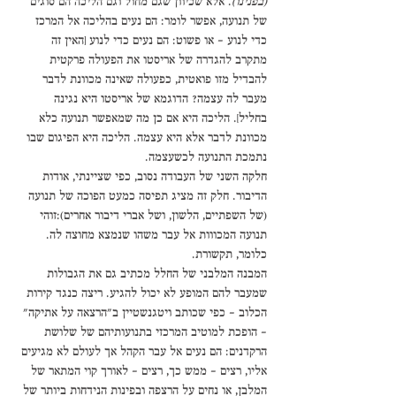
(בפנינו)
. אלא שכיוון שגם מחול וגם הליכה הם סוגים 
של תנועה, אפשר לומר: הם נעים בהליכה אל המרכז 
כדי לנוע - או פשוט: הם נעים כדי לנוע [האין זה 
מתקרב להגדרה של אריסטו את הפעולה פרקטית 
להבדיל מזו פואטית, כפעולה שאינה מכוונת לדבר 
מעבר לה עצמה? הדוגמא של אריסטו היא נגינה 
בחליל]. הליכה היא אם כן מה שמאפשר תנועה כלא 
מכוונת לדבר אלא היא עצמה. הליכה היא הפיגום שבו 
נתמכת התנועה לכשעצמה. 
חלקה השני של העבודה נסוב, כפי שציינתי, אודות 
הדיבור. חלק זה מציג תפיסה כמעט הפוכה של תנועה 
(של השפתיים, הלשון, ושל אברי דיבור אחרים):זוהי 
תנועה המכווות אל עבר משהו שנמצא מחוצה לה. 
כלומר, תקשורת. 
המבנה המלבני של החלל מכתיב גם את הגבולות 
שמעבר להם המופע לא יכול להגיע. ריצה כנגד קירות 
הכלוב – כפי שכותב ויטגנשטיין ב"הרצאה על אתיקה" 
– הופכת למוטיב המרכזי בתנועותיהם של שלושת 
הרקדנים: הם נעים אל עבר הקהל אך לעולם לא מגיעים 
אליו, רצים – ממש כך, רצים – לאורך קוי המתאר של 
המלבן, או נחים על הרצפה ובפינות הנידחות ביותר של 