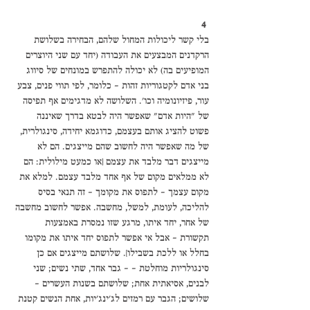
4
בלי קשר ליכולות המחול שלהם, הבחירה בשלושת 
הרקדנים המבצעים את העבודה (יחד עם שני היוצרים 
המופיעים בה) לא יכולה להתפרש במונחים של סיווג 
בני אדם לקטגוריות זהות – כלומר, לפי תווי פנים, צבע 
עור, פיזיונומיה וכו'. השלושה לא מדגימים אף תפיסה 
של "היות אדם" שאפשר היה לבטא בדרך שאיננה 
פשוט להציג אותם בעצמם, כדוגמא יחידה, סינגולרית, 
של מה שאפשר היה לחשוב שהם מייצגים. הם לא 
מייצגים דבר מלבד את עצמם [או כמעט מילולית: הם 
לא ממלאים מקום של אף אחד מלבד עצמם. למלא את 
מקום עצמך – לתפוס את מקומך – זה תנאי בסיס 
להליכה, לעומת, למשל, מחשבה. אפשר לחשוב מחשבה 
של אחר, יחד איתו, מרגע שזו נמסרת באמצעות 
תקשורת – אבל אי אפשר לתפוס יחד איתו את מקומו 
בחלל או ללכת בשבילו]. שלושתם מייצגים אם כן 
סינגולריות מוחלטת - - גבר אחד, שתי נשים; שני 
לבנים, אסיאתית אחת; שלושתם בשנות העשרים – 
שלושים; הגבר עם רמזים לג'ינג'יות, אחת הנשים קטנת 