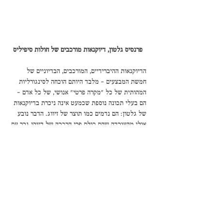
פרנסיס גלטון, דיוקנאות מורכבים של חולות סיפיליס
הדיוקנאות ההיברידיים, המורכבים, הבדיוניים של 
חמשת המבצעים – מלבד היותם הוכחה לסינגורליות 
המהותית של כל "מקרה פרטי" אנושי, של כל אדם – 
הם בעלי תכונה נוספת שכמעט אינה ניכרת בדיוקנאות 
של גלטון: הם נדמים כמו תוצר של זיווג. הדבר נובע 
אולי מהעובדה שהם כולם פרי הרכבה של דיוקן גבר עם 
דיוקן אשה (פרקטיקה שגלטון מעולם לא ניסה), אבל גם 
מהאיכות האסתטית שלהם – שיש בה משהו מיני, 
חגיגי, מודע לנראות שלו. הזדווגות מופיעה גם כמוטיב 
בכמה מתנועות הרקדנים – ובפרט בקטעים שבהם 
משתתפים גבר ואשה אחת (אין כמעט קטעים שבהן 
משתתפות שתי נשים לבדן). אווירת החיזור וההזדווגות 
שמלווה את העבודה לכל אורכה מועצמת גם על ידי 
הבחירה בתלבושות המבצעים – לבנות, רפויות, 