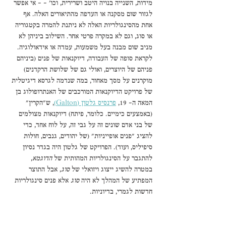
מידות, השנייה בנויה היטב ושרירית, וכו' - - אי אפשר 
לגזור שום מסקנה או העדפה מהתיאורים האלה. אף 
אחת מהסינגולריות האלה לא ניתנת להמרה בקטגוריה 
או סוג, וגם לא במקרה פרטי אחר. השילוב ביניהן לא 
מניב שום מבנה בעל משמעות, עמדה או אידאולוגיה. 
לקראת סופה של העבודה, דיוקנאות של פנים (ביניהם 
פניהם של היוצרים, ואולי גם של שלושת הרקדנים) 
מוקרנים על מסך מאחור, במה שנדמה לגרסא דיגיטלית 
של פרויקט הדיוקנאות המורכבים של האנתרופולוג בן 
המאה ה- 19, 
פרנסיס גלטון (Galton)
, ש"הקרין" 
(באמצעים כימיים. כלומר, פיתח) דיוקנאות מצולמים 
של בני אדם שונים זה על גבי זה, על לוח אחד, כדי 
להציג "פנים אופייניות" (של יהודים, גנבים, חולות 
סיפיליס, ועוד). הפרויקט של גלטון היה בגדר נסיון 
להתגבר על הסינגולריות המהותית של 
הדוגמא
, 
במטרה להשיג ייצוג ויזואלי של 
סוג
, אבל התוצר 
המפתיע של המהלך לא היה 
סוג
 אלא פנים סינגולריות 
חדשות לגמרי, בדיוניות. 