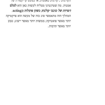
הקולנוע", קולנוע כאמנות, או כמעט קריקטורה של 
אמנות. מה שטרנטינו מצליח לעשות כאן הוא 
לצלם 
דמויות של כוכבי קולנוע
 כשהן פועלות ((acting
. 
המהלך הזה מתאפשר סוג כזה של מעשה הוא פרקטיקה 
יותר מאשר פואטיקה; ממשות יותר מאשר ייצוג; טבע 
יותר מאשר תרבות. 
https://www.youtube.com/watch?v=Yqy-
fTTvAgs