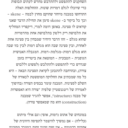
השחקנים להתפשט ולהתלבש מחדש לעתים תכופות 
כדי שיוכלו לגלם דמויות שונות. ההחלפות האלה 
התרחשו במבנה מיוחד שהוקם מחוץ לבמה – skene – 
וכך כל ביקור ב- skene סימן את תחילת הדבר שאנו 
קוראים לו סצינה. באופן דומה למדי, דיקפריו המחליף 
את תלבושת ריק דלטון בתלבושת אחת מהדמויות 
שהוא מגלם – זהו הדבר היחיד שמבחין בין סצינה אחת 
לאחרת, ובין סצינה שבה הוא מגלם דמות לבין כזו שבה 
הוא מגלם דמות-מגלמת-דמות. המגבלה האנושית 
הגופנית – הטבעית – המוצאת את ביטוייה בזמן 
שנדרש כדי להתפשט ולהתלבש (לפשוט וללבוש 
צורה), ובהרחבה להתכונן לקראת הסצינה הבאה - היא 
כל מה שמכתיב את החלוקה המופשטת לכאורה של 
השלם לסצינות. המבנה עומד בבסיס הצורה (בהיפוך 
לאמירה של ויטגנשטיין שלפיה "צורה היא האפשרות 
של מבנה (structure)", אפשר להגיד שמבנה 
(construction) הוא מה שמאפשר צורה). 
במונחים של אתוס (דמות, אופי) וגם אולי מיתוס 
(עלילה) – אם נמשיך להיצמד לתפיסה היוונית של 
אחדות דרמטית – אין שום שינוי זהות במעבר מסצינה 