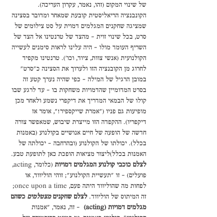
של שינוי המקום (זהו, נאמר, עקרון העריכה). 
הקונבנציה הריאליסטית קובעת שמאחר ומדובר בסצינה 
שמציגה שחקנים המגלמים דמוית על סט צילומים של 
סרט, בכל שינוי זוית – מהצד של טרנטינו אל הצד של 
השריף העומד מולו - היה עלינו לראות סימנים לעשייה 
הקולנועית (אנשי צוות, ציוד, וכו'). טרנטינו מקפיד 
לחרוג מן הקובנציה הזו ולערוך את הסצינה כ"סרט" 
במובן הרגיל של המילה – כפי שהיה נערך קטע זה 
בסרט המדומיין שהדמויות משחקות בו – עד לרגע שבו 
קולו של הבמאי המדריך את דיקפרי נשמע ולאחר מכן 
מופיעות גם פניו ("אמרת שייקספיר!", אומר אז 
דיקפריו). ההקפדה הזו מייצרת שיבוש, שמאפשר צורה 
חדשה של הופעה של חיים אנושיים בקולנוע (באמנות 
בכלל). יכולתו של הקולנוע (ובהרחבה – יכולתה של 
האמנות בכלל)ליצור מציאות הופכת כאן לתופעת טבע. 
לצלם כוכבי קולנוע המגלמים דמויות
 (כלומר, acting, 
פועלים) – זו "תעשיית הקולנוע"; זוהי הוליווד, או 
לפחות מה שהוליווד היתה פעם, once upon a time; 
זה המיתוס של הוליווד. 
לצלם שחקנים 
מצטלמים 
כשהם 
מגלמים דמויות (acting)
  - זה, נאמר, "אמנות 