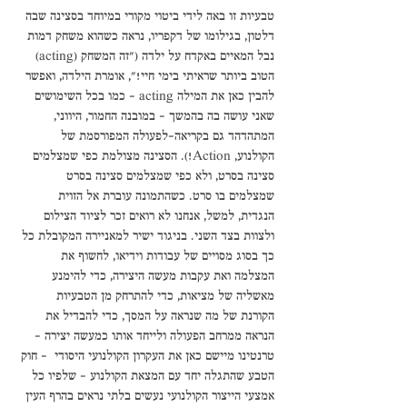
טבעיות זו באה לידי ביטוי מקורי במיוחד בסצינה שבה 
דלטון, בגילומו של דקפריו, נראה כשהוא משחק דמות 
נבל המאיים באקדח על ילדה ("זה המשחק (acting) 
הטוב ביותר שראיתי בימי חיי!", אומרת הילדה, ואפשר 
להבין כאן את המילה acting – כמו בכל השימושים 
שאני עושה בה בהמשך - במובנה החמור, היווני, 
המתהדהד גם בקריאה-לפעולה המפורסמת של 
הקולנוע, Action!). הסצינה מצולמת כפי שמצלמים 
סצינה בסרט, ולא כפי שמצלמים סצינה בסרט 
שמצלמים בו סרט. כשהתמונה עוברת אל הזוית 
הנגדית, למשל, אנחנו לא רואים זכר לציוד הצילום 
ולצוות בצד השני. בניגוד ישיר למאניירה המקובלת כל 
כך בסוג מסויים של עבודות וידיאו, לחשוף את 
המצלמה ואת עקבות מעשה היצירה, כדי להימנע 
מאשליה של מציאות, כדי להתרחק מן הטבעיות 
הקורנת של מה שנראה על המסך, כדי להבדיל את 
הנראה ממרחב הפעולה ולייחד אותו כמעשה יצירה - 
טרנטינו מיישם כאן את העקרון הקולנועי היסודי  – חוק 
הטבע שהתגלה יחד עם המצאת הקולנוע – שלפיו כל 
אמצעי הייצור הקולנועי נעשים בלתי נראים בהרף העין 