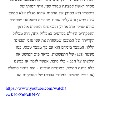
מסדר ראשון לסצינה מסדר שני. זוהי דמותו של 
דיקפריו (לא במובן של הדמות שהוא מגלם אלא במובן 
של 
דמותו
; זו שעליה אנחנו מדברים כשאנחנו שופטים 
שהוא שחקן טוב או רע וכשאנחנו תופסים את רצף 
התפקידים שגילם בסרטים כמכלול אחד, הוא מכלול 
הקריירה של הכוכב) שמאחדת את שני סוגי הסצינה 
הללו. המעבר ביניהם הוא אם כך מעבר טבעי, כמו 
מעשה (act) של התפשטות. בראד פיט הפושט את 
חולצתו על הגג – בלי סיבה, אפשר לומר, או כמעט 
בלא כוונה תחילה, במונחים יווניים – הוא דימוי מושלם 
(או כפיל מושלם, במונחי הסרט) של הטבעיות הזו. 
https://www.youtube.com/watch?
v=KKrZnE4RN2Y