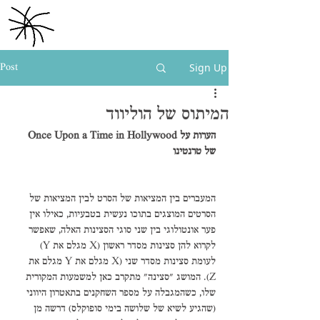
הערות על אמנות.
נמרוד מתן
Sign Up
Post
המיתוס של הוליווד
הערות על Once Upon a Time in Hollywood 
של טרנטינו 
המעברים בין המציאות של הסרט לבין המציאות של 
הסרטים המוצגים בתוכו נעשית בטבעיות, כאילו אין 
פער אונטולוגי בין שני סוגי הסצינות האלה, שאפשר 
לקרוא להן סצינות מסדר ראשון (X מגלם את Y) 
לעומת סצינות מסדר שני (X מגלם את Y מגלם את 
Z). המושג "סצינה" מתקרב כאן למשמעות המקורית 
שלו, כשהמגבלה על מספר השחקנים בתאטרון היווני 
(שהגיע לשיא של שלושה בימי סופוקלס) דרשה מן 